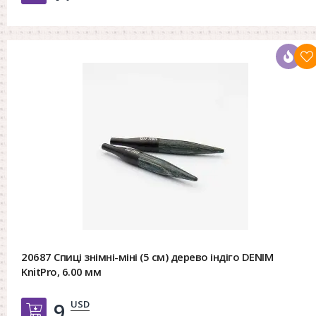
20687 Спиці знімні-міні (5 см) дерево індіго DENIM
KnitPro, 6.00 мм
USD
9.
Добавить в корзину