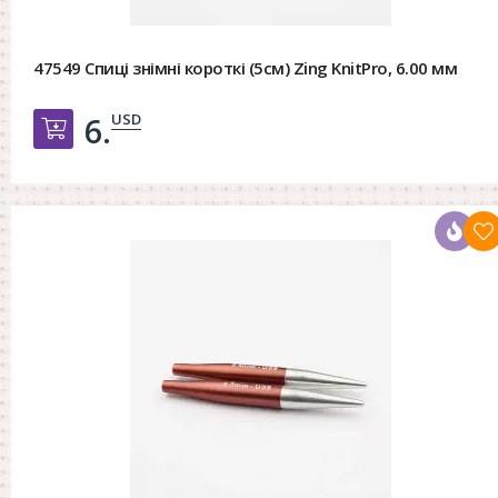
47549 Спиці знімні короткі (5см) Zing KnitPro, 6.00 мм
USD
6.
Добавить в корзину