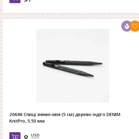
20686 Спиці знімні-міні (5 см) дерево індіго DENIM
KnitPro, 5.50 мм
USD
8.
Добавить в корзину