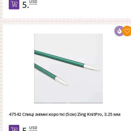
USD
5.
Добавить в корзину
47542 Спиці знімні короткі (5см) Zing KnitPro, 3.25 мм
USD
5.
Добавить в корзину