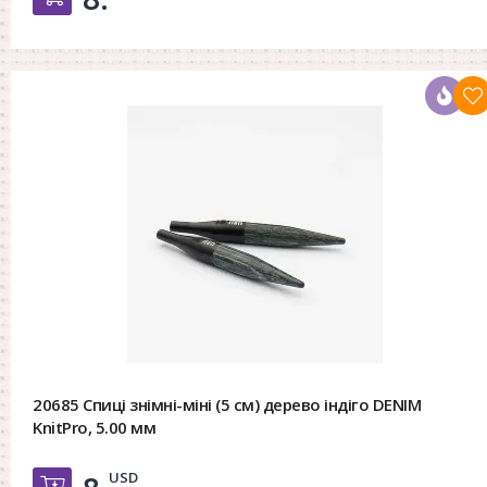
20685 Спиці знімні-міні (5 см) дерево індіго DENIM
KnitPro, 5.00 мм
USD
Добавить в корзину