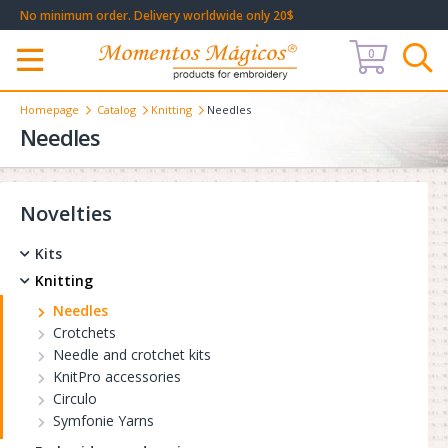
No minimum order. Delivery worldwide only 20$
0
Меню
Homepage
Catalog
Knitting
Needles
Needles
Novelties
Kits
Knitting
Needles
Crotchets
Needle and crotchet kits
KnitPro accessories
Circulo
Symfonie Yarns