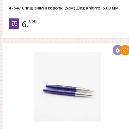
47547 Спиці знімні короткі (5см) Zing KnitPro, 5.00 мм
USD
6.
Добавить в корзину