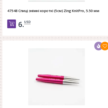
47548 Спиці знімні короткі (5см) Zing KnitPro, 5.50 мм
USD
6.
Добавить в корзину