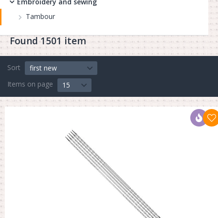
Embroidery and sewing
Tambour
Found 1501 item
Sort
first new
Items on page
15