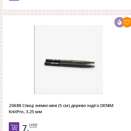
20688 Спиці знімні-міні (5 см) дерево індіго DENIM
KnitPro, 3.25 мм
USD
7.
Добавить в корзину