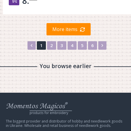
8.
More items
Назад
Вперед
1
2
3
4
5
6
You browse earlier
Web
store
Charivna
Mit
The biggest provider and distributor of hobby and needlework goods
in Ukraine. Wholesale and retail business of needlework goods.