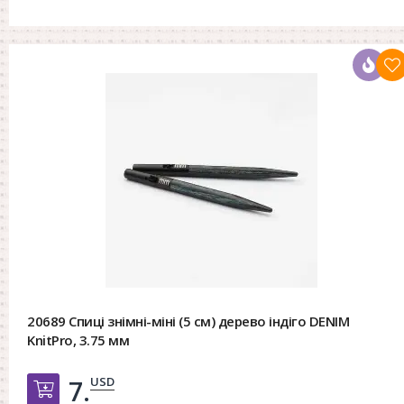
20689 Спиці знімні-міні (5 см) дерево індіго DENIM
KnitPro, 3.75 мм
USD
7.
Добавить в корзину