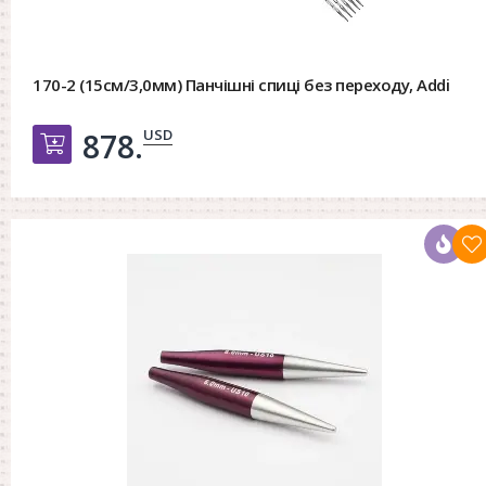
170-2 (15см/3,0мм) Панчішні спиці без переходу, Addi
USD
878.
Добавить в корзину