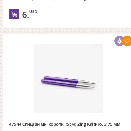
USD
6.
Добавить в корзину
47544 Спиці знімні короткі (5см) Zing KnitPro, 3.75 мм