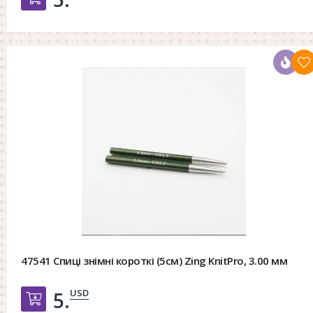
47541 Спиці знімні короткі (5см) Zing KnitPro, 3.00 мм
USD
5.
Добавить в корзину