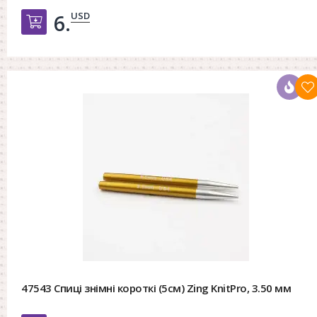
USD
6.
Добавить в корзину
47543 Спиці знімні короткі (5см) Zing KnitPro, 3.50 мм