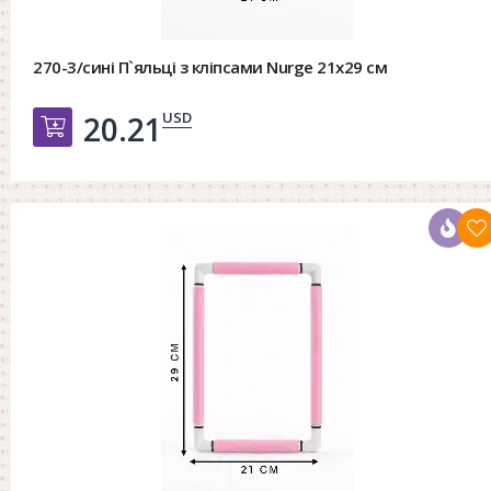
270-3/сині П`яльці з кліпсами Nurge 21х29 см
USD
20.21
Добавить в корзину