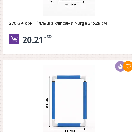
270-3/чорні П`яльці з кліпсами Nurge 21х29 см
USD
20.21
Добавить в корзину