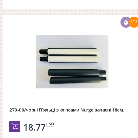
270-00/чорні П`яльці з кліпсами Nurge запасні 18см.
USD
18.77
Добавить в корзину