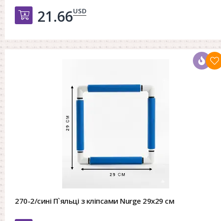
USD
21.66
Добавить в корзину
270-2/сині П`яльці з кліпсами Nurge 29х29 см