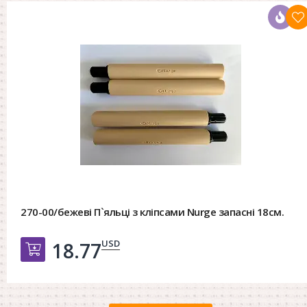
270-00/бежеві П`яльці з кліпсами Nurge запасні 18см.
USD
18.77
Добавить в корзину