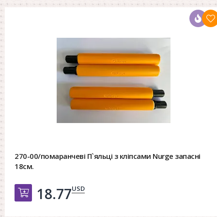
270-00/помаранчеві П`яльці з кліпсами Nurge запасні
18см.
USD
18.77
Добавить в корзину