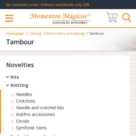
No minimum order. Delivery worldwide only 20$
0
Меню
Homepage
Catalog
Embroidery and sewing
Tambour
Tambour
Novelties
Kits
Knitting
Needles
Crotchets
Needle and crotchet kits
KnitPro accessories
Circulo
Symfonie Yarns