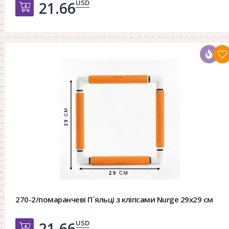
USD
21.66
Добавить в корзину
270-2/помаранчеві П`яльці з кліпсами Nurge 29х29 см
USD
21.66
Добавить в корзину