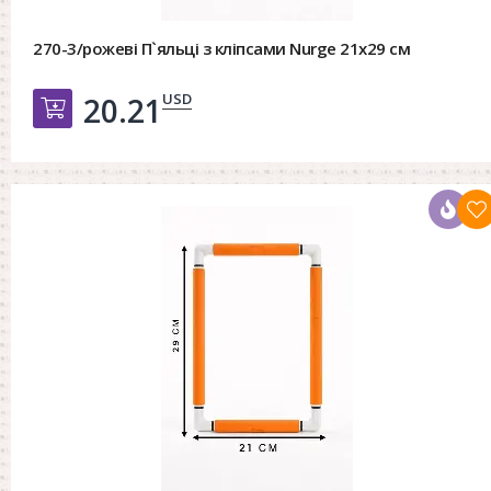
270-3/рожеві П`яльці з кліпсами Nurge 21х29 см
USD
20.21
Добавить в корзину