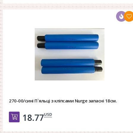
270-00/сині П`яльці з кліпсами Nurge запасні 18см.
USD
18.77
Добавить в корзину