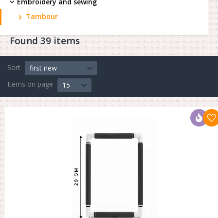
Embroidery and sewing
Tambour
Found 39 items
Sort
first new
Items on page
15