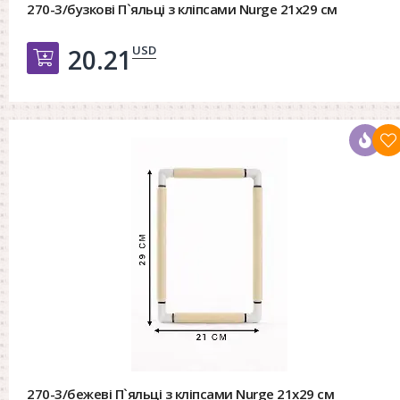
270-3/бузкові П`яльці з кліпсами Nurge 21х29 см
USD
20.21
Добавить в корзину
270-3/бежеві П`яльці з кліпсами Nurge 21х29 см