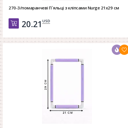
270-3/помаранчеві П`яльці з кліпсами Nurge 21х29 см
USD
20.21
Добавить в корзину