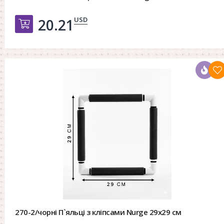
USD
20.21
Добавить в корзину
270-2/чорні П`яльці з кліпсами Nurge 29х29 см