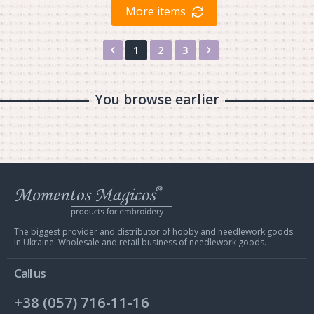
More items
Назад
Вперед
1
2
3
You browse earlier
Web
store
Charivna
Mit
The biggest provider and distributor of hobby and needlework goods
in Ukraine. Wholesale and retail business of needlework goods.
Call us
+38 (057) 716-11-16