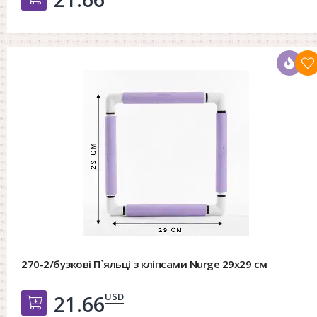
270-2/бузкові П`яльці з кліпсами Nurge 29х29 см
USD
21.66
Добавить в корзину