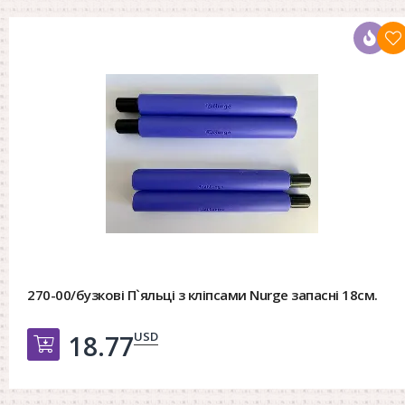
270-00/бузкові П`яльці з кліпсами Nurge запасні 18см.
USD
18.77
Добавить в корзину