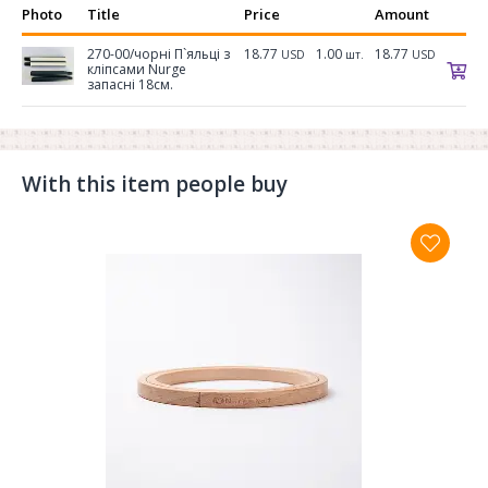
Photo
Title
Price
Amount
270-00/чорні П`яльці з
18.77
1.00
18.77
USD
шт.
USD
кліпсами Nurge
запасні 18см.
With this item people buy