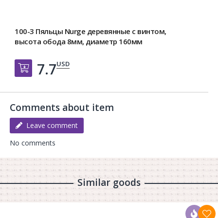
100-3 Пяльцы Nurge деревянные с винтом,
высота обода 8мм, диаметр 160мм
USD
7.7
Добавить в корзину
Comments about item
Leave comment
No comments
Similar goods