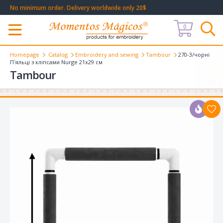
No minimum order. Delivery worldwide only 20$
0
Меню
Homepage
Catalog
Embroidery and sewing
Tambour
270-3/чорні
П`яльці з кліпсами Nurge 21х29 см
Tambour