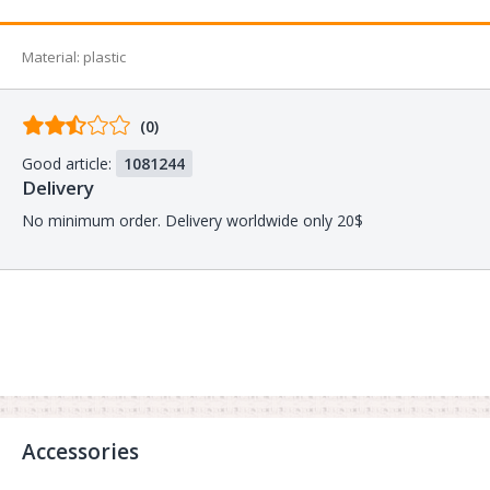
Material
:
plastic
Comments
(0)
from
Good article:
1081244
buyers
Delivery
No minimum order. Delivery worldwide only 20$
Accessories