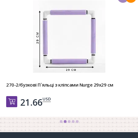
270-2/бузкові П`яльці з кліпсами Nurge 29х29 см
USD
21.66
Добавить в корзину