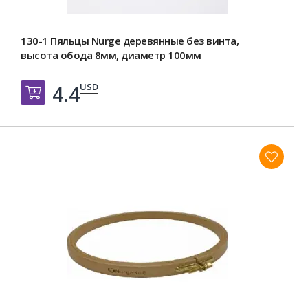
130-1 Пяльцы Nurge деревянные без винта,
высота обода 8мм, диаметр 100мм
USD
4.4
Добавить в корзину