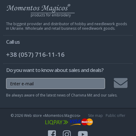
Web
store
Charivna
Mit
The biggest provider and distributor of hobby and needlework goods
in Ukraine. Wholesale and retail business of needlework goods.
Call us
+38 (057) 716-11-16
Do you want to know about sales and deals?
Join
Be always aware of the latest news of Charivna Mit and our sales.
mailing
list
© 2026 Web store «Momentos Magicos»
Site map
Public offer