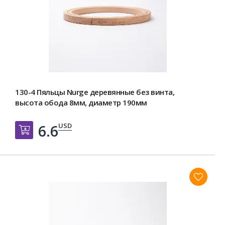
130-4 Пяльцы Nurge деревянные без винта,
высота обода 8мм, диаметр 190мм
USD
6.6
Добавить в корзину