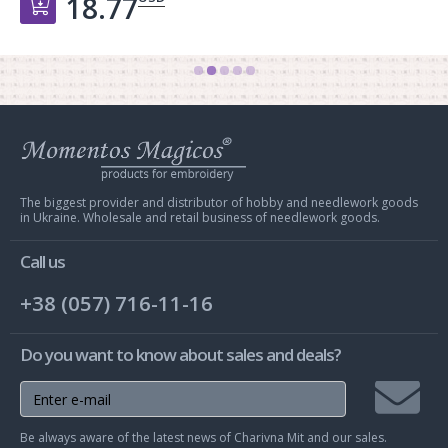
18.77
Добавить в корзину
Web
store
Charivna
Mit
The biggest provider and distributor of hobby and needlework goods
in Ukraine. Wholesale and retail business of needlework goods.
Call us
+38 (057) 716-11-16
Do you want to know about sales and deals?
Join
Be always aware of the latest news of Charivna Mit and our sales.
mailing