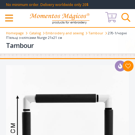
No minimum order. Delivery worldwide only 20$
0
Меню
Homepage
Catalog
Embroidery and sewing
Tambour
270-1/чорні
П`яльці з кліпсами Nurge 21х21 см
Tambour