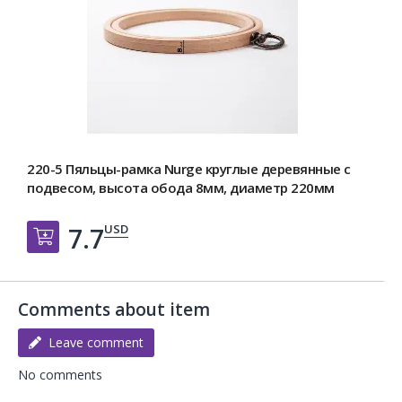
220-5 Пяльцы-рамка Nurge круглые деревянные с
подвесом, высота обода 8мм, диаметр 220мм
USD
7.7
Добавить в корзину
Comments about item
Leave comment
No comments