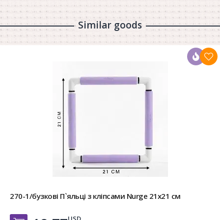
Similar goods
270-1/бузкові П`яльці з кліпсами Nurge 21х21 см
USD