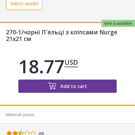
Add to wishlist
Item is available
270-1/чорні П`яльці з кліпсами Nurge
21х21 см
18.77
USD
Add to cart
Material
:
plastic
Comments
(0)