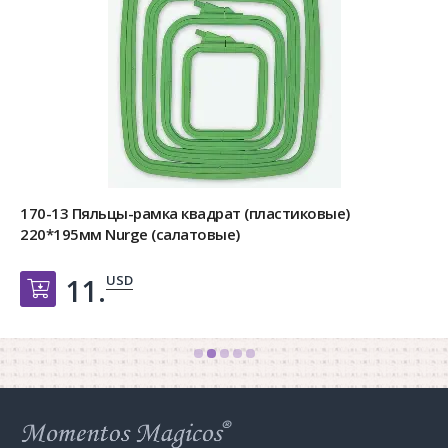
170-13 Пяльцы-рамка квадрат (пластиковые)
220*195мм Nurge (салатовые)
USD
11.
Добавить в корзину
Web
store