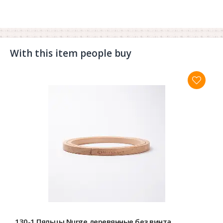
With this item people buy
130-1 Пяльцы Nurge деревянные без винта,