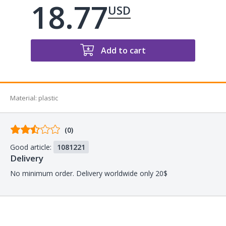
18.77
USD
Add to cart
Material
:
plastic
Comments
(0)
from
Good article:
1081221
buyers
Delivery
No minimum order. Delivery worldwide only 20$