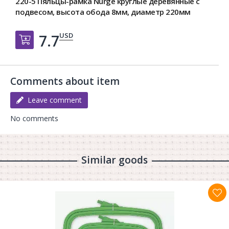
220-5 Пяльцы-рамка Nurge круглые деревянные с
подвесом, высота обода 8мм, диаметр 220мм
USD
7.7
Добавить в корзину
Comments about item
Leave comment
No comments
Similar goods