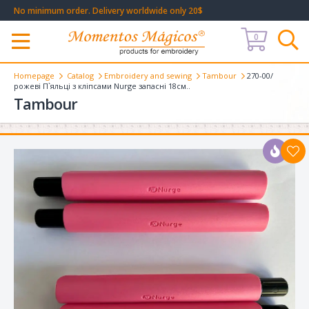
No minimum order. Delivery worldwide only 20$
0
Меню
Homepage
Catalog
Embroidery and sewing
Tambour
270-00/
рожеві П`яльці з кліпсами Nurge запасні 18см..
Tambour