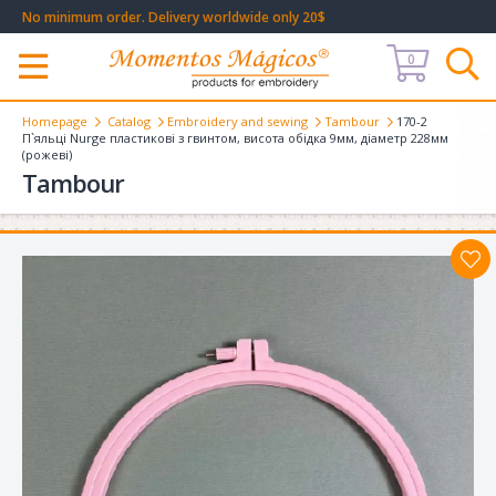
No minimum order. Delivery worldwide only 20$
0
Меню
Homepage
Catalog
Embroidery and sewing
Tambour
170-2
П`яльці Nurge пластикові з гвинтом, висота обідка 9мм, діаметр 228мм
(рожеві)
Tambour