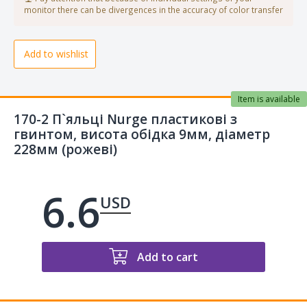
monitor there can be divergences in the accuracy of color transfer
Add to wishlist
Item is available
170-2 П`яльці Nurge пластикові з
гвинтом, висота обідка 9мм, діаметр
228мм (рожеві)
6.6
USD
Add to cart