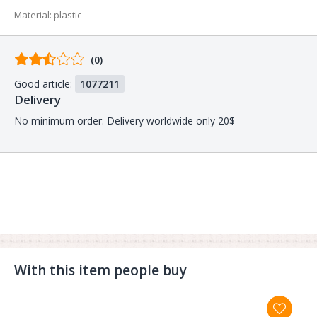
Material
:
plastic
Comments
(0)
from
Good article:
1077211
buyers
Delivery
No minimum order. Delivery worldwide only 20$
With this item people buy