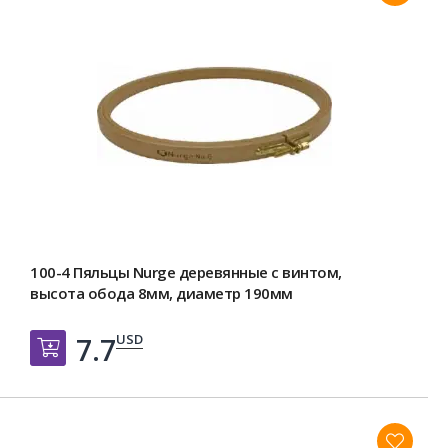
100-4 Пяльцы Nurge деревянные с винтом,
высота обода 8мм, диаметр 190мм
USD
7.7
Добавить в корзину