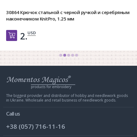
30864 Крючок стальной с черной ручкой и серебряным
наконечником KnitPro, 1.25 мм
USD
2.
Добавить в корзину
Web
store
Charivna
Mit
The biggest provider and distributor of hobby and needlework goods
in Ukraine. Wholesale and retail business of needlework goods.
Call us
+38 (057) 716-11-16