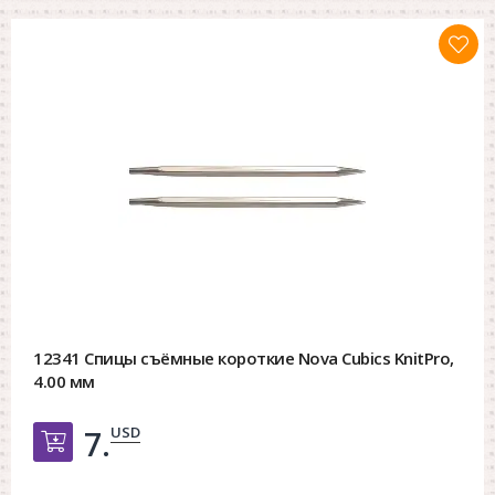
12341 Спицы съёмные короткие Nova Cubics KnitPro,
4.00 мм
USD
7.
Добавить в корзину