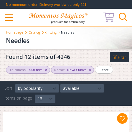
No minimum order. Delivery worldwide only 20$
0
Меню
Homepage
Catalog
Knitting
Needles
Needles
Found 12 items of 4246
Filter
Thickness:
4.00 mm
Name:
Nova Cubics
Reset
Sort
by popularity
available
Items on page
15