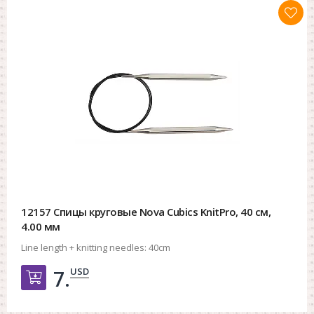
12157 Спицы круговые Nova Cubics KnitPro, 40 см,
4.00 мм
Line length + knitting needles:
40cm
USD
7.
Добавить в корзину