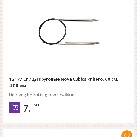
12177 Спицы круговые Nova Cubics KnitPro, 60 см,
4.00 мм
Line length + knitting needles:
60cm
USD
7.
Добавить в корзину