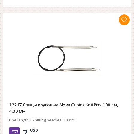
12217 Спицы круговые Nova Cubics KnitPro, 100 см,
4.00 мм
Line length + knitting needles:
100cm
USD
7.
Добавить в корзину