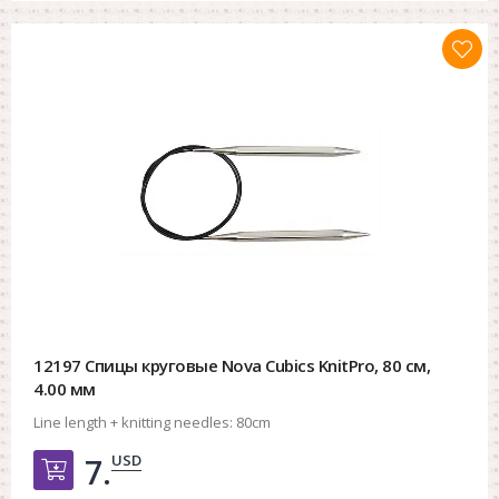
12197 Спицы круговые Nova Cubics KnitPro, 80 см,
4.00 мм
Line length + knitting needles:
80cm
USD
7.
Добавить в корзину