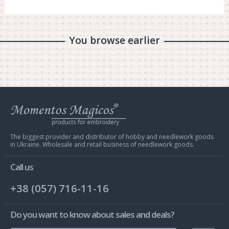
You browse earlier
Web
store
Charivna
Mit
The biggest provider and distributor of hobby and needlework goods
in Ukraine. Wholesale and retail business of needlework goods.
Call us
+38 (057) 716-11-16
Do you want to know about sales and deals?