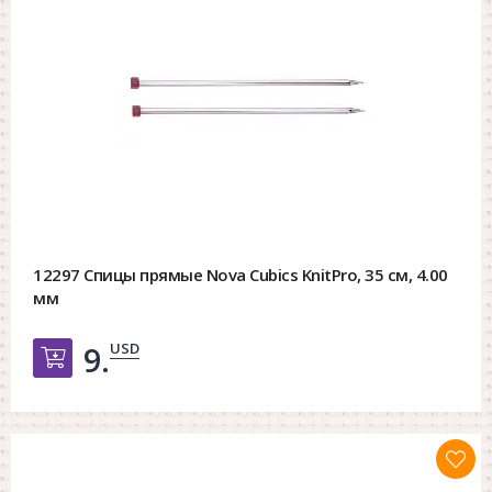
12297 Спицы прямые Nova Cubics KnitPro, 35 см, 4.00
мм
USD
9.
Добавить в корзину