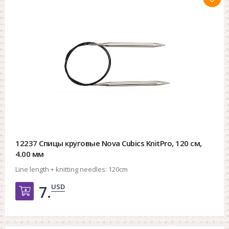
12237 Спицы круговые Nova Cubics KnitPro, 120 см,
4.00 мм
Line length + knitting needles:
120cm
USD
7.
Добавить в корзину