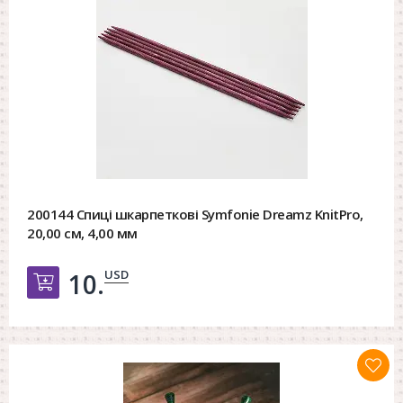
200144 Спиці шкарпеткові Symfonie Dreamz KnitPro,
20,00 см, 4,00 мм
USD
10.
Добавить в корзину