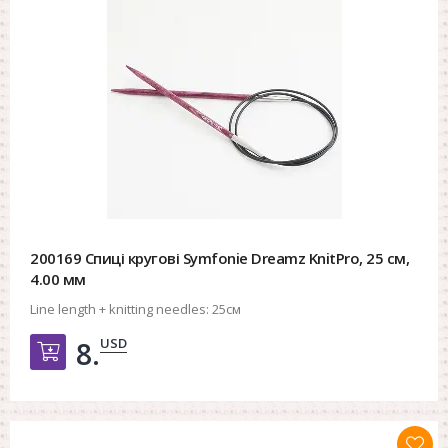
200169 Спиці кругові Symfonie Dreamz KnitPro, 25 см,
4.00 мм
Line length + knitting needles:
25см
USD
8.
Добавить в корзину