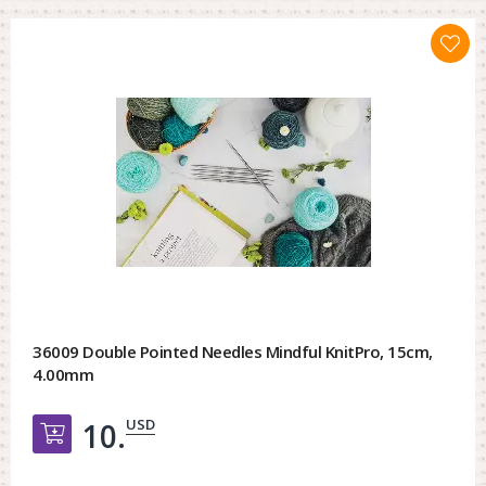
36009 Double Pointed Needles Mindful KnitPro, 15cm,
4.00mm
USD
10.
Добавить в корзину