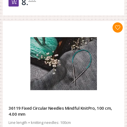
8.
Добавить в корзину
36119 Fixed Circular Needles Mindful KnitPro, 100 cm,
4.00 mm
Line length + knitting needles:
100cm