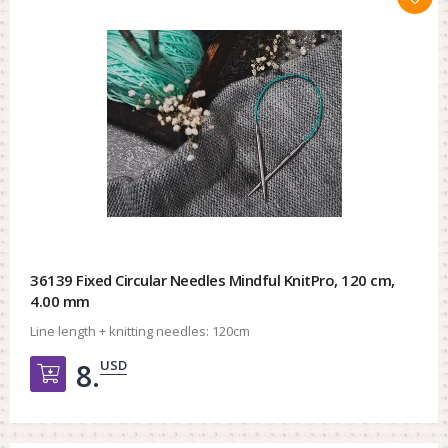
36139 Fixed Circular Needles Mindful KnitPro, 120 cm,
4.00 mm
Line length + knitting needles:
120cm
USD
8.
Добавить в корзину