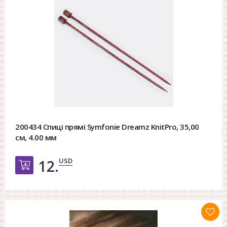
200434 Спиці прямі Symfonie Dreamz KnitPro, 35,00
см, 4.00 мм
USD
12.
Добавить в корзину