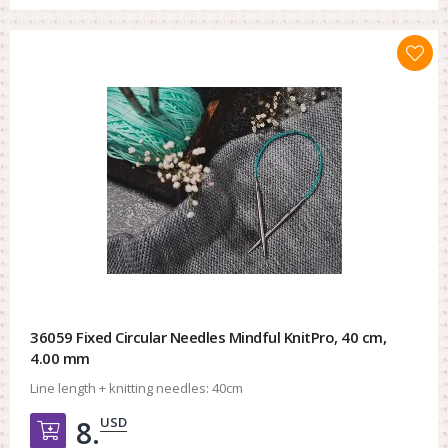
36059 Fixed Circular Needles Mindful KnitPro, 40 cm,
4.00 mm
Line length + knitting needles:
40cm
USD
8.
Добавить в корзину