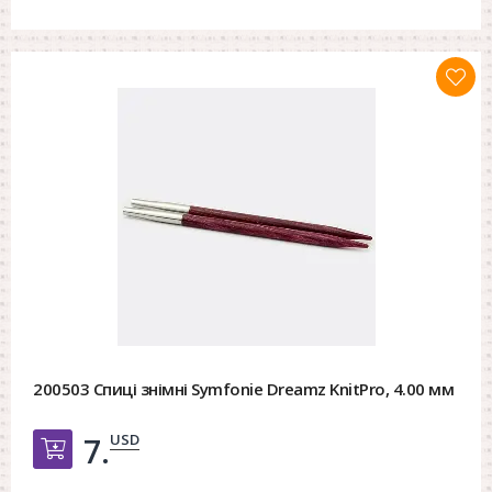
200503 Спиці знімні Symfonie Dreamz KnitPro, 4.00 мм
USD
7.
Добавить в корзину