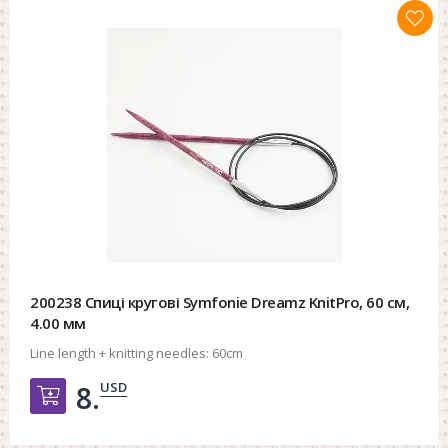
200238 Спиці кругові Symfonie Dreamz KnitPro, 60 см,
4.00 мм
Line length + knitting needles:
60cm
USD
8.
Добавить в корзину