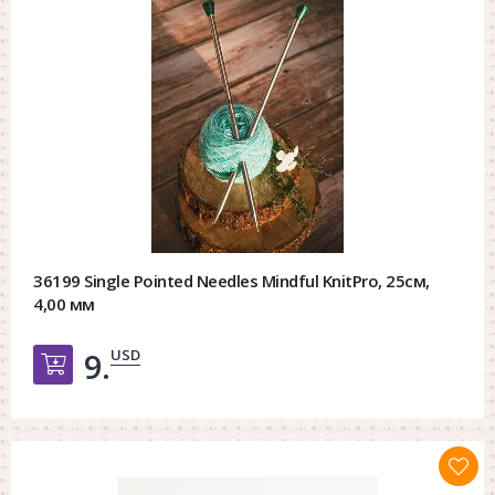
36199 Single Pointed Needles Mindful KnitPro, 25см,
4,00 мм
USD
9.
Добавить в корзину