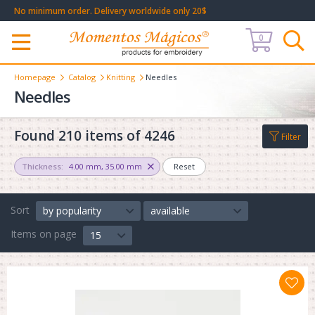
No minimum order. Delivery worldwide only 20$
0
Меню
Homepage
Catalog
Knitting
Needles
Needles
Found 210 items of 4246
Filter
Thickness:
4.00 mm
,
35.00 mm
Reset
Sort
by popularity
available
Items on page
15