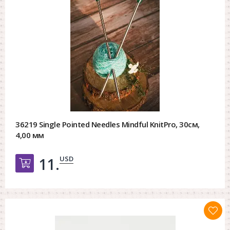
36219 Single Pointed Needles Mindful KnitPro, 30см,
4,00 мм
USD
11.
Добавить в корзину