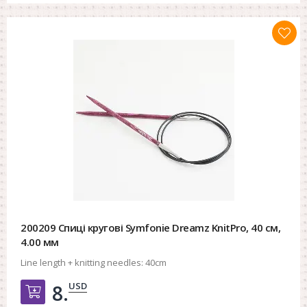
200209 Спиці кругові Symfonie Dreamz KnitPro, 40 см,
4.00 мм
Line length + knitting needles:
40cm
USD
8.
Добавить в корзину