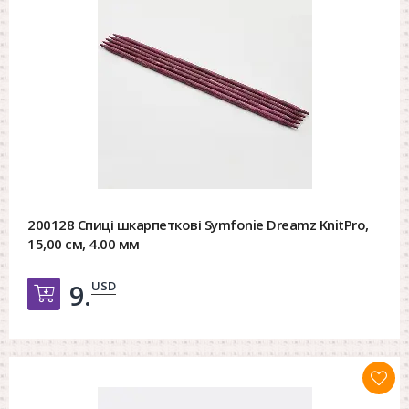
200128 Спиці шкарпеткові Symfonie Dreamz KnitPro,
15,00 см, 4.00 мм
USD
9.
Добавить в корзину