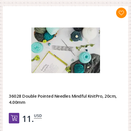
36028 Double Pointed Needles Mindful KnitPro, 20cm,
4.00mm
USD
11.
Добавить в корзину