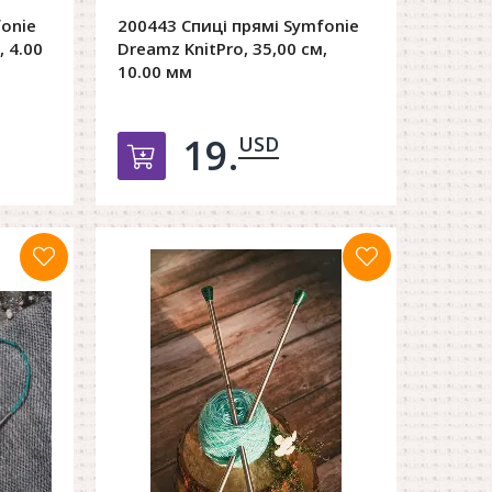
fonie
200443 Спиці прямі Symfonie
, 4.00
Dreamz KnitPro, 35,00 см,
10.00 мм
19.
USD
орзину
Добавить в корзину