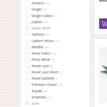
Mind
Dreamz
(25)
Ginger
(23)
Ginger Cubics
(3)
J'adore
(10)
Jumbo Birch
Karbonz
(10)
Lantern Moon
(15)
Mindful
(26)
Nova Cubics
(12)
Nova Metal
(31)
Novel Lace
(6)
Novel Lace Short
(1)
Novel Quintett
(2)
Premium Classic
(14)
Royale
(24)
Smartstix
(11)
Sock