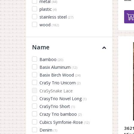
metal
(44)
plastic
(4)
stainless steel
(27)
wood
(182)
Name
Bamboo
(20)
Basix Aluminum
(12)
Basix Birch Wood
(24)
CraSy Trio Unicorn
(2)
CraSySnake Lace
CrasyTrio Novel Long
(1)
CraSyTrio Short
(1)
Crazy Trio bamboo
(2)
Cubics Symfonie-Rose
(12)
3621
Denim
(1)