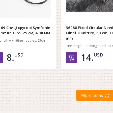
69 Спиці кругові Symfonie
36088 Fixed Circular Need
mz KnitPro, 25 см, 4.00 мм
Mindful KnitPro, 60 cm, 1
mm
length + knitting needles:
25см
Line length + knitting needles:
8.
14.
USD
USD
Добавить в корзину
Добавить в к
More items