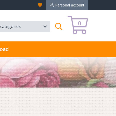
Favorites
Personal account
0
l categories
Search
oad