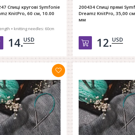
47 Спиці кругові Symfonie
200434 Спиці прямі Sym
mz KnitPro, 60 см, 10.00
Dreamz KnitPro, 35,00 см
мм
length + knitting needles:
60cm
14.
12.
USD
USD
Добавить в корзину
Добавить в к