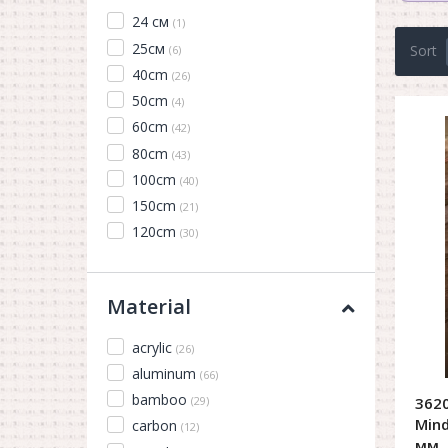
24 см
(1)
25см
Sort
(6)
40cm
(26)
50cm
(4)
60cm
(42)
80cm
(43)
100cm
(40)
150cm
(21)
120cm
(30)
Material
acrylic
(26)
aluminum
(66)
bamboo
(29)
3620
Mind
carbon
(12)
мм