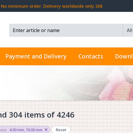
No minimum order. Delivery worldwide only 20$
Al
Search...
Payment and Delivery
Contacts
Downl
d 304 items of 4246
ess:
4.00 mm
,
10.00 mm
Reset