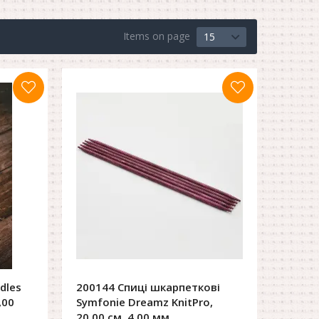
Items on page
15
dles
200144 Спиці шкарпеткові
,00
Symfonie Dreamz KnitPro,
20,00 см, 4,00 мм