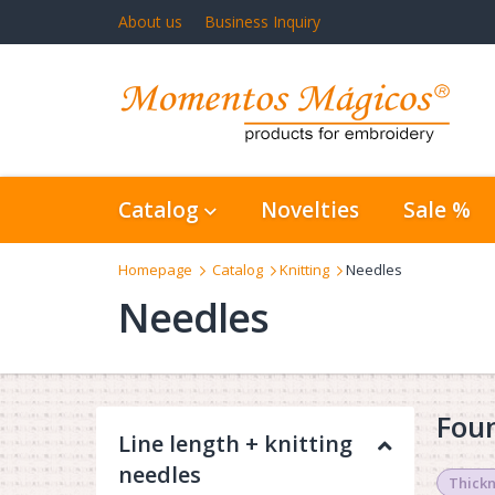
About us
Business Inquiry
Catalog
Novelties
Sale %
Homepage
Catalog
Knitting
Needles
Needles
Foun
Line length + knitting
needles
Thickn