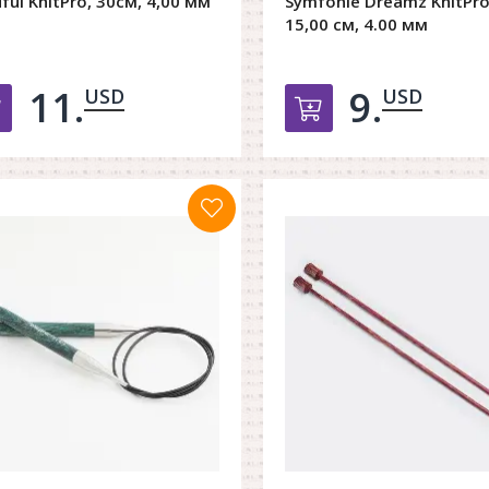
ful KnitPro, 30см, 4,00 мм
Symfonie Dreamz KnitPro
15,00 см, 4.00 мм
11.
9.
USD
USD
Добавить в корзину
Добавить в к