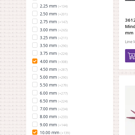
2.25 mm
(+134)
2.50 mm
(+201)
3612
2.75 mm
(+147)
Mind
3.00 mm
(+265)
mm
3.25 mm
(+211)
Line 
3.50 mm
(+290)
3.75 mm
(+224)
4.00 mm
(+308)
4.50 mm
(+287)
5.00 mm
(+290)
5.50 mm
(+279)
6.00 mm
(+277)
6.50 mm
(+224)
7.00 mm
(+234)
8.00 mm
(+233)
9.00 mm
(+144)
10.00 mm
(+139)