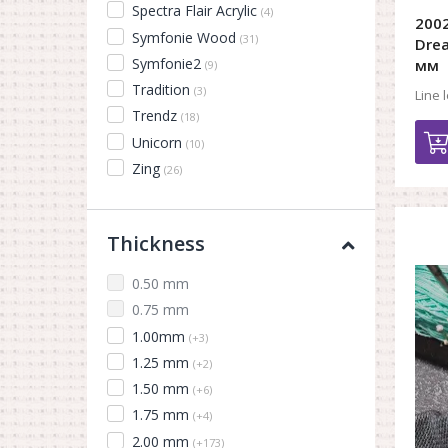
Spectra Flair Acrylic
(4)
2002
Symfonie Wood
(31)
Drea
Symfonie2
мм
(9)
Tradition
(3)
Line 
Trendz
(18)
Unicorn
(10)
Zing
(26)
Thickness
0.50 mm
0.75 mm
1.00mm
(+3)
1.25 mm
(+2)
1.50 mm
(+6)
1.75 mm
(+4)
2.00 mm
(+173)