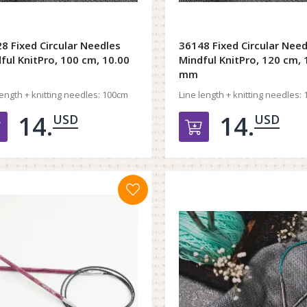
8 Fixed Circular Needles
36148 Fixed Circular Need
ful KnitPro, 100 cm, 10.00
Mindful KnitPro, 120 cm, 
mm
length + knitting needles:
100cm
Line length + knitting needles:
1
14.
14.
USD
USD
Добавить в корзину
Добавить в к