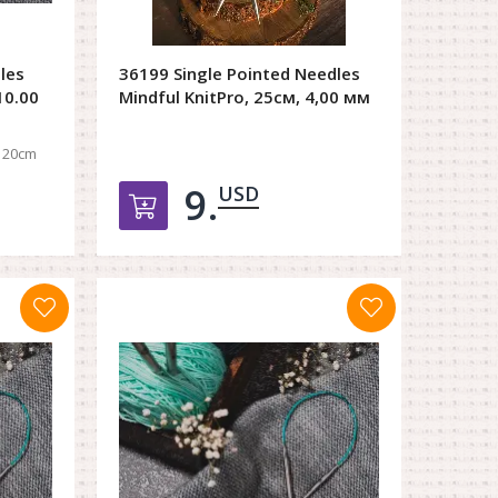
les
36199 Single Pointed Needles
10.00
Mindful KnitPro, 25см, 4,00 мм
20cm
9.
USD
орзину
Добавить в корзину