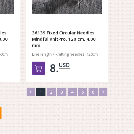
les
36139 Fixed Circular Needles
0.00
Mindful KnitPro, 120 cm, 4.00
mm
60cm
Line length + knitting needles:
120cm
8.
USD
орзину
Добавить в корзину
Назад
Вперед
1
2
3
4
5
6