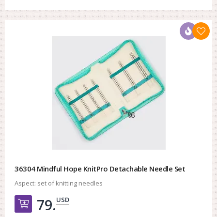
36304 Mindful Hope KnitPro Detachable Needle Set
Aspect:
set of knitting needles
USD
79.
Добавить в корзину