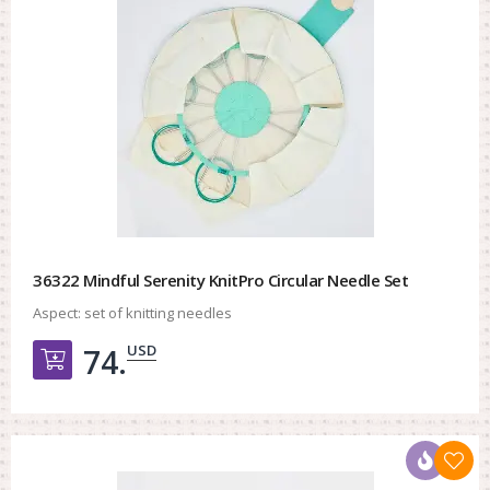
36322 Mindful Serenity KnitPro Circular Needle Set
Aspect:
set of knitting needles
USD
74.
Добавить в корзину