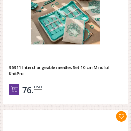
36311 Interchangeable needles Set 10 cm Mindful
KnitPro
USD
76.
Добавить в корзину