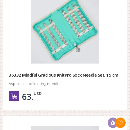
36332 Mindful Gracious KnitPro Sock Needle Set, 15 cm
Aspect:
set of knitting needles
USD
63.
Добавить в корзину