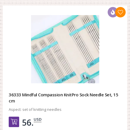
36333 Mindful Compassion KnitPro Sock Needle Set, 15
cm
Aspect:
set of knitting needles
USD
56.
Добавить в корзину