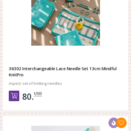
36302 Interchangeable Lace Needle Set 13cm Mindful
KnitPro
Aspect:
set of knitting needles
USD
80.
Добавить в корзину