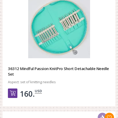
36312 Mindful Passion KnitPro Short Detachable Needle
Set
Aspect:
set of knitting needles
USD
160.
Добавить в корзину