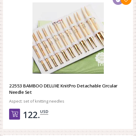
22553 BAMBOO DELUXE KnitPro Detachable Circular
Needle Set
Aspect:
set of knitting needles
USD
122.
Добавить в корзину