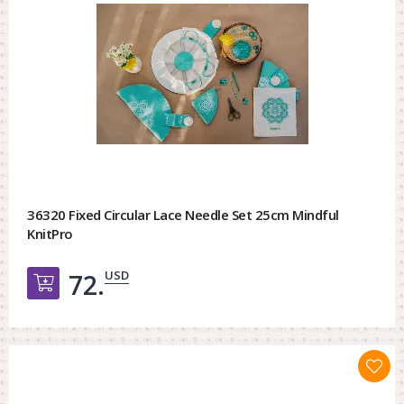
36320 Fixed Circular Lace Needle Set 25cm Mindful
KnitPro
USD
72.
Добавить в корзину