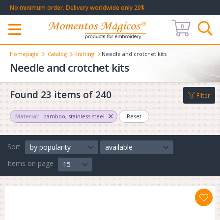
No minimum order. Delivery worldwide only 20$
0
Меню
Homepage
Catalog
Knitting
Needle and crotchet kits
Needle and crotchet kits
Found 23 items of 240
Filter
Material:
bamboo
,
stainless steel
Reset
Sort
by popularity
available
Items on page
15