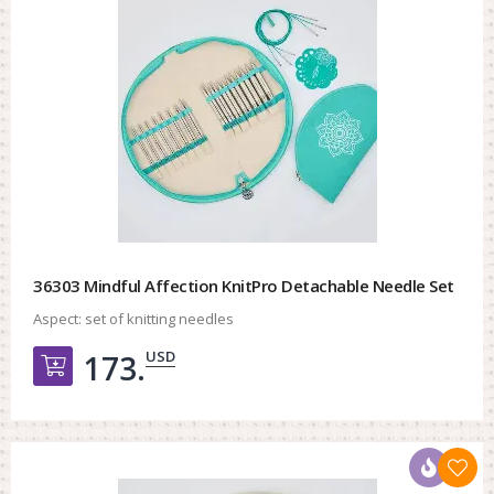
36303 Mindful Affection KnitPro Detachable Needle Set
Aspect:
set of knitting needles
USD
173.
Добавить в корзину