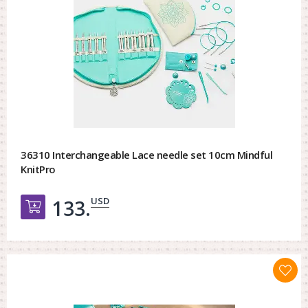
36310 Interchangeable Lace needle set 10cm Mindful
KnitPro
USD
133.
Добавить в корзину