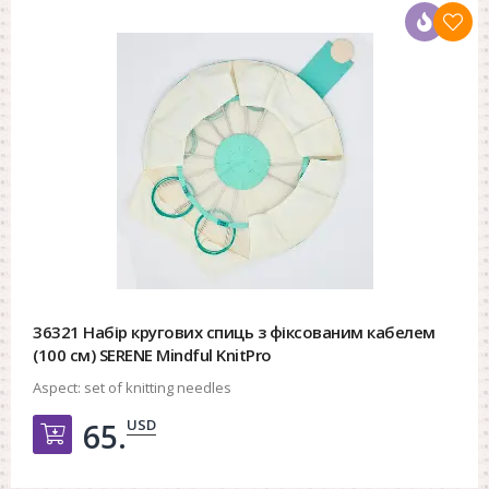
36321 Набір кругових спиць з фіксованим кабелем
(100 см) SERENE Mindful KnitPro
Aspect:
set of knitting needles
USD
65.
Добавить в корзину