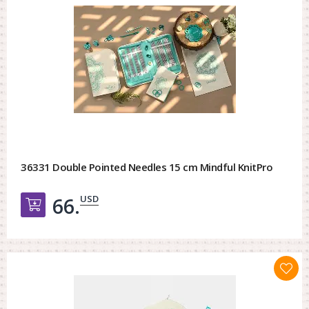
36331 Double Pointed Needles 15 cm Mindful KnitPro
USD
66.
Добавить в корзину