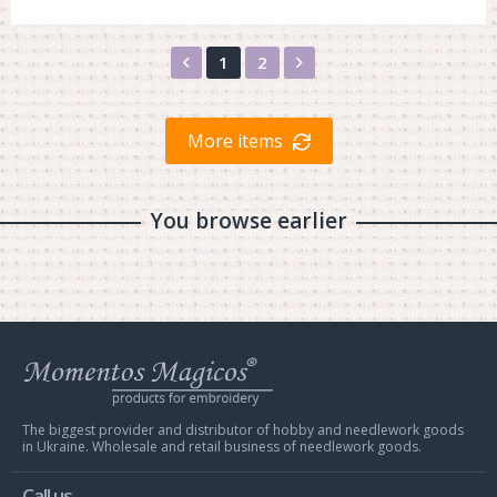
Назад
Вперед
1
2
More items
You browse earlier
Web
store
Charivna
Mit
The biggest provider and distributor of hobby and needlework goods
in Ukraine. Wholesale and retail business of needlework goods.
Call us