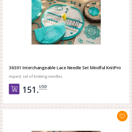
36301 Interchangeable Lace Needle Set Mindful KnitPro
Aspect:
set of knitting needles
USD
151.
Добавить в корзину