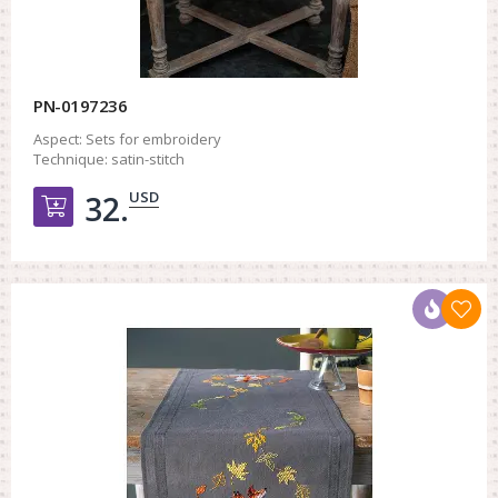
PN-0197236
Aspect:
Sets for embroidery
Technique:
satin-stitch
USD
32.
Добавить в корзину