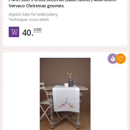
Vervaco Christmas gnomes
Aspect:
Sets for embroidery
Technique:
cross stitch
USD
40.
Добавить в корзину