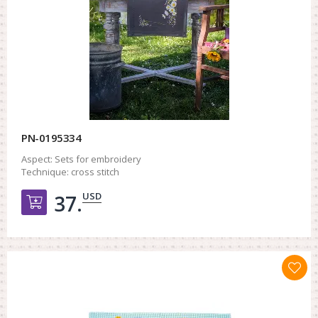
PN-0195334
Aspect:
Sets for embroidery
Technique:
cross stitch
USD
37.
Добавить в корзину