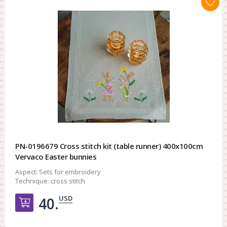
PN-0196679 Cross stitch kit (table runner) 400x100cm
Vervaco Easter bunnies
Aspect:
Sets for embroidery
Technique:
cross stitch
USD
40.
Добавить в корзину