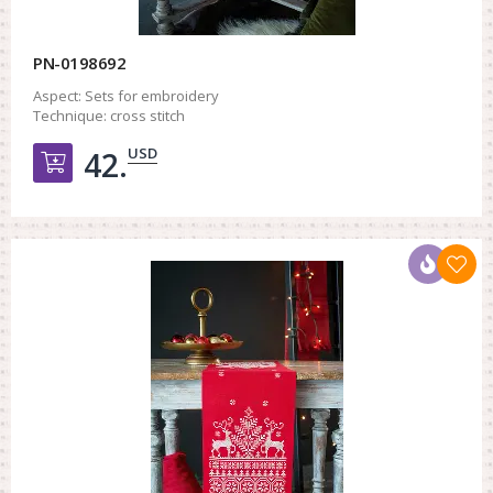
PN-0198692
Aspect:
Sets for embroidery
Technique:
cross stitch
USD
42.
Добавить в корзину