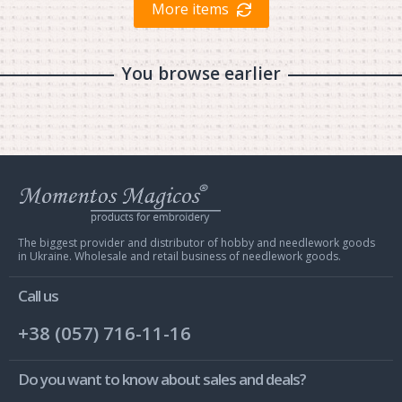
More items
You browse earlier
Web
store
Charivna
Mit
The biggest provider and distributor of hobby and needlework goods
in Ukraine. Wholesale and retail business of needlework goods.
Call us
+38 (057) 716-11-16
Do you want to know about sales and deals?