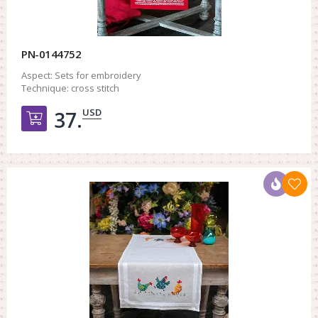
PN-0144752
Aspect:
Sets for embroidery
Technique:
cross stitch
USD
37.
Добавить в корзину