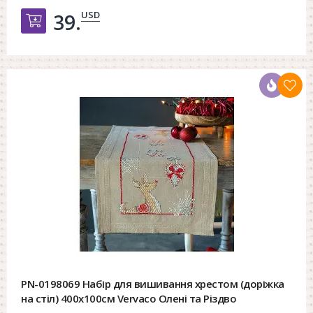
USD
39.
Добавить в корзину
PN-0198069 Набір для вишивання хрестом (доріжка
на стіл) 400х100см Vervaco Олені та Різдво