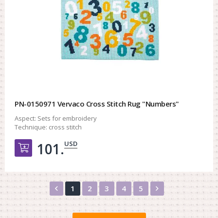
PN-0150971 Vervaco Cross Stitch Rug "Numbers"
Aspect:
Sets for embroidery
Technique:
cross stitch
USD
101.
Добавить в корзину
Назад
Вперед
1
2
3
4
5