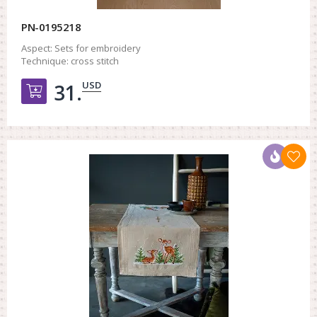
PN-0195218
Aspect:
Sets for embroidery
Technique:
cross stitch
USD
31.
Добавить в корзину