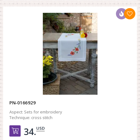
PN-0166929
Aspect:
Sets for embroidery
Technique:
cross stitch
USD
34.
Добавить в корзину