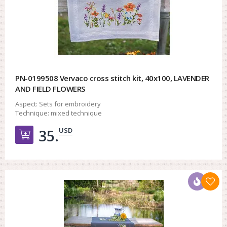
PN-0199508 Vervaco cross stitch kit, 40x100, LAVENDER
AND FIELD FLOWERS
Aspect:
Sets for embroidery
Technique:
mixed technique
USD
35.
Добавить в корзину