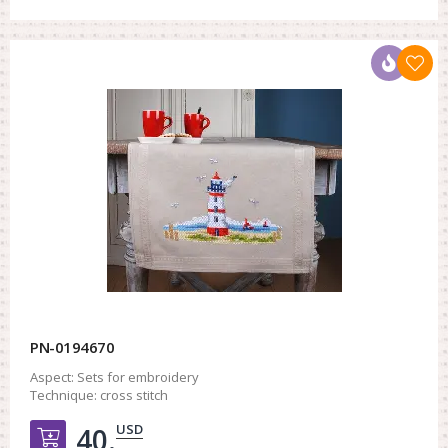
PN-0194670
Aspect:
Sets for embroidery
Technique:
cross stitch
USD
40.
Добавить в корзину