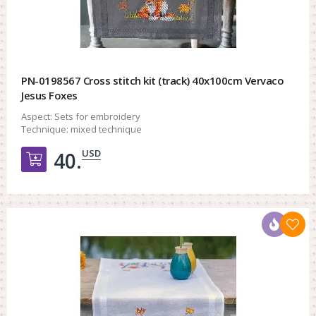
PN-0198567 Cross stitch kit (track) 40x100cm Vervaco
Jesus Foxes
Aspect:
Sets for embroidery
Technique:
mixed technique
USD
40.
Добавить в корзину