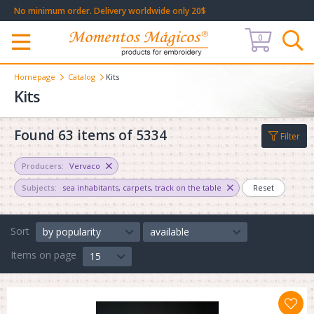
No minimum order. Delivery worldwide only 20$
0
Меню
Homepage
Catalog
Kits
Kits
Found 63 items of 5334
Filter
Producers:
Vervaco
Subjects:
sea inhabitants
,
carpets
,
track on the table
Reset
Sort
by popularity
available
Items on page
15