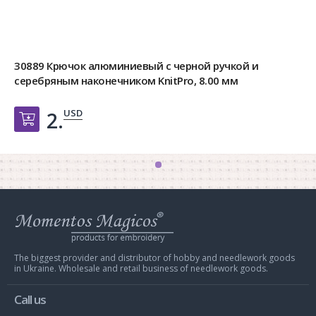
30889 Крючок алюминиевый с черной ручкой и
серебряным наконечником KnitPro, 8.00 мм
USD
2.
Добавить в корзину
Web
store
Charivna
Mit
The biggest provider and distributor of hobby and needlework goods
in Ukraine. Wholesale and retail business of needlework goods.
Call us